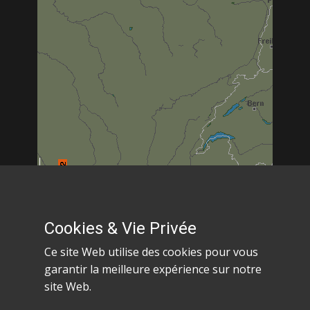
Cookies & Vie Privée
Ce site Web utilise des cookies pour vous
garantir la meilleure expérience sur notre
Les informations de ce site ne sont données qu'à
site Web.
titre indicatif et ne peuvent en aucun cas être